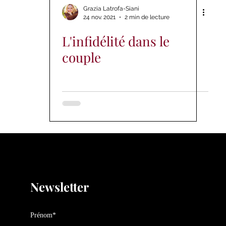
Grazia Latrofa-Siani
24 nov. 2021
2 min de lecture
L'infidélité dans le
couple
Newsletter
Prénom*