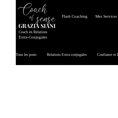
Flash Coaching
Mes Services
GRAZIA SIANI
Coach en Relations
Extra-Conjugales
Tous les posts
Relations Extra-conjugales
Confiance et 
Développement Personnel
Méthodes et Techniques de 