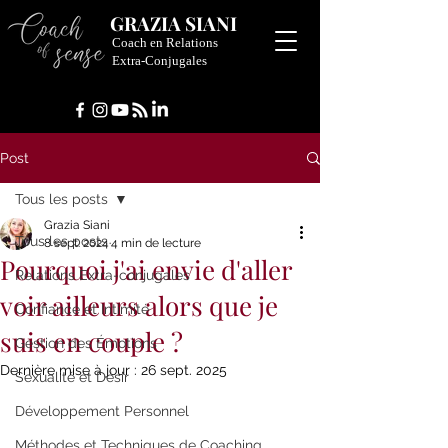
GRAZIA SIANI
Coach en Relations
Extra-Conjugales
Post
Tous les posts
Grazia Siani
Tous les posts
8 sept. 2024
4 min de lecture
Pourquoi j'ai envie d'aller
Relations Extra-conjugales
voir ailleurs alors que je
Confiance et Intimité
suis en couple ?
Gestion des Émotions
Dernière mise à jour :
26 sept. 2025
Sexualité et Désir
Développement Personnel
Méthodes et Techniques de Coaching