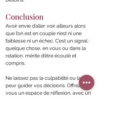
Conclusion
Avoir envie d’aller voir ailleurs alors 
que l’on est en couple n’est ni une 
faiblesse ni un échec. C’est un signal : 
quelque chose, en vous ou dans la 
relation, mérite d’être écouté et 
compris.
Ne laissez pas la culpabilité ou la 
peur guider vos décisions. Offrez-
vous un espace de réflexion, avec un 
accompagnement neutre et 
bienveillant.
👉 
Contactez-moi dès 
aujourd’hui
 pour réserver une séance 
de coaching — en ligne ou en 