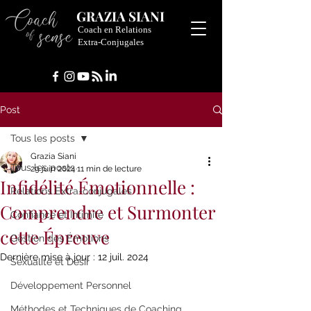
GRAZIA SIANI
Coach en Relations
Extra-Conjugales
Post
Tous les posts
Grazia Siani
Tous les posts
29 juin 2024
11 min de lecture
Infidélité Émotionnelle :
Relations Extra-conjugales
Comprendre et Surmonter
Confiance et Intimité
cette Épreuve
Gestion des Émotions
Dernière mise à jour :
12 juil. 2024
Sexualité et Désir
Développement Personnel
Méthodes et Techniques de Coaching