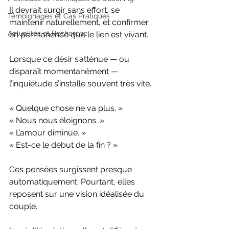
Il devrait surgir sans effort, se 
Témoignages et Cas Pratiques
maintenir naturellement, et confirmer 
Actualités et Recherche
en permanence que le lien est vivant.
Lorsque ce désir s’atténue — ou 
disparaît momentanément — 
l’inquiétude s’installe souvent très vite.
« Quelque chose ne va plus. »
« Nous nous éloignons. »
« L’amour diminue. »
« Est-ce le début de la fin ? »
Ces pensées surgissent presque 
automatiquement. Pourtant, elles 
reposent sur une vision idéalisée du 
couple.