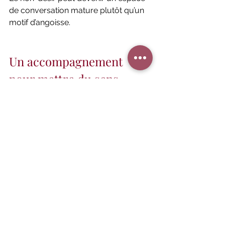
de conversation mature plutôt qu’un 
motif d’angoisse.
Un accompagnement 
pour mettre du sens
Lorsque l’inquiétude persiste, 
lorsqu’un décalage s’installe ou 
lorsque le dialogue devient difficile, 
un accompagnement neutre peut 
être précieux.
Un espace extérieur permet :
D’apaiser les interprétations 
hâtives
De clarifier les émotions
De distinguer peur et réalité