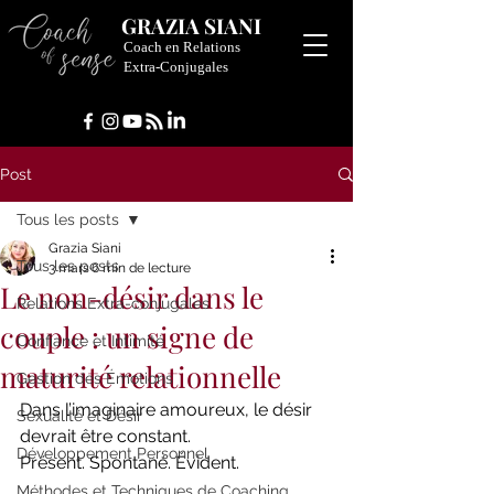
GRAZIA SIANI
Coach en Relations
Extra-Conjugales
Post
Tous les posts
Grazia Siani
Tous les posts
3 mars
6 min de lecture
Le non-désir dans le
Relations Extra-conjugales
couple : un signe de
Confiance et Intimité
maturité relationnelle
Gestion des Émotions
Dans l’imaginaire amoureux, le désir 
Sexualité et Désir
devrait être constant.
Développement Personnel
Présent. Spontané. Évident.
Méthodes et Techniques de Coaching